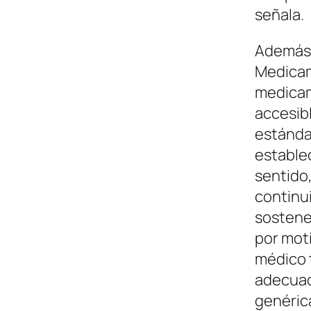
señala.
Además,
Medicam
medicam
accesibl
estándar
establec
sentido,
continu
sostener
por mot
médico 
adecuad
genérica