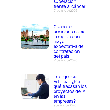
superación
frente al cáncer
21 de julio de 2026
n
Cusco se
posiciona como
la región con
mayor
expectativa de
contratación
a
del país
21 de julio de 2026
Inteligencia
Artificial: ¿Por
qué fracasan los
proyectos de IA
en las
empresas?
9 de julio de 2026