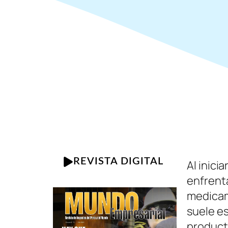
REVISTA DIGITAL
Al inic
enfrenta
medicam
suele es
product