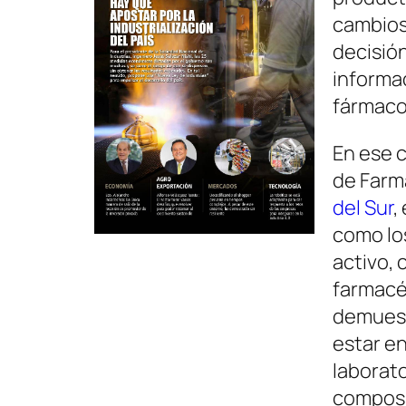
cambios 
decisió
informac
fármaco
En ese 
de Farma
del Sur
,
como lo
activo, 
farmacé
demuestr
estar en
laborato
composic