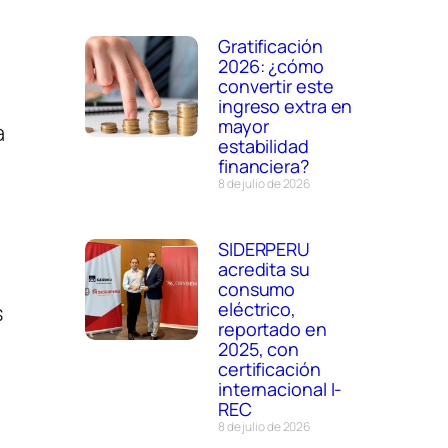
Gratificación
2026: ¿cómo
convertir este
ingreso extra en
mayor
a
estabilidad
financiera?
8 de julio de 2026
SIDERPERU
acredita su
consumo
eléctrico,
s
reportado en
2025, con
certificación
internacional I-
REC
8 de julio de 2026