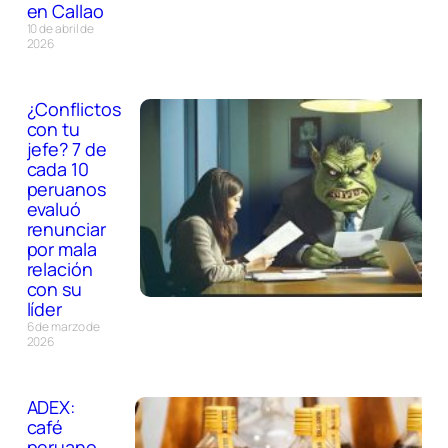
en Callao
10 de abril de
2026
¿Conflictos
con tu
jefe? 7 de
cada 10
peruanos
evaluó
renunciar
por mala
relación
con su
líder
6 de marzo de
2026
ADEX:
café
peruano