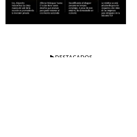
DESTACADOS
FIL 2026 presentará libro con
más de 30 historias de
resiliencia y superación
frente al cáncer
21 de julio de 2026
Cusco se posiciona como la
región con mayor
expectativa de contratación