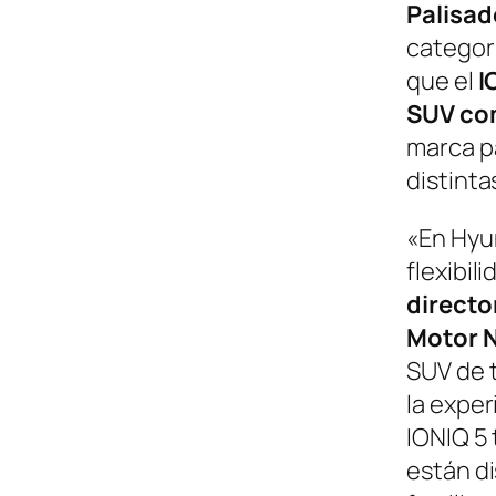
Palisad
categor
que el
I
SUV co
marca pa
distinta
«En Hyun
flexibil
directo
Motor 
SUV de t
la exper
IONIQ 5 
están di