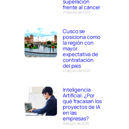
superación
frente al cáncer
21 de julio de 2026
Cusco se
posiciona como
la región con
mayor
expectativa de
contratación
del país
21 de julio de 2026
Inteligencia
Artificial: ¿Por
qué fracasan los
proyectos de IA
en las
empresas?
9 de julio de 2026