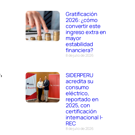
Gratificación
2026: ¿cómo
convertir este
ingreso extra en
mayor
estabilidad
financiera?
8 de julio de 2026
,
SIDERPERU
acredita su
consumo
eléctrico,
reportado en
o
2025, con
certificación
internacional I-
REC
8 de julio de 2026