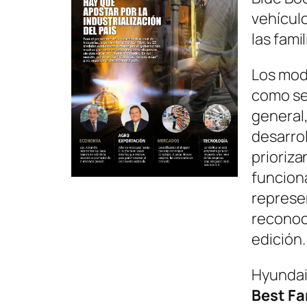
vehícul
las famil
Los mod
como seg
general
desarrol
prioriza
funcion
represe
reconoc
edición.
Hyundai 
Best Fa