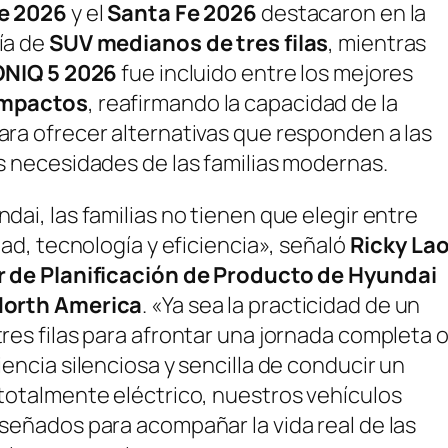
e 2026
y el
Santa Fe 2026
destacaron en la
ía de
SUV medianos de tres filas
, mientras
ONIQ 5 2026
fue incluido entre los mejores
mpactos
, reafirmando la capacidad de la
ra ofrecer alternativas que responden a las
s necesidades de las familias modernas.
dai, las familias no tienen que elegir entre
idad, tecnología y eficiencia»
, señaló
Ricky Lao
r de Planificación de Producto de Hyundai
North America
.
«Ya sea la practicidad de un
res filas para afrontar una jornada completa 
iencia silenciosa y sencilla de conducir un
totalmente eléctrico, nuestros vehículos
señados para acompañar la vida real de las